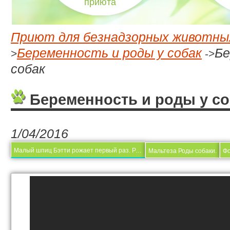
приюта
Приют для безнадзорных животны
Беременность и роды у собак
Бе
>
->
собак
Беременность и роды у со
1/04/2016
Малый шпиц Бэтти рожает первый раз. Роды у шпицев.
Мальтеза Роды собаки.
Фо