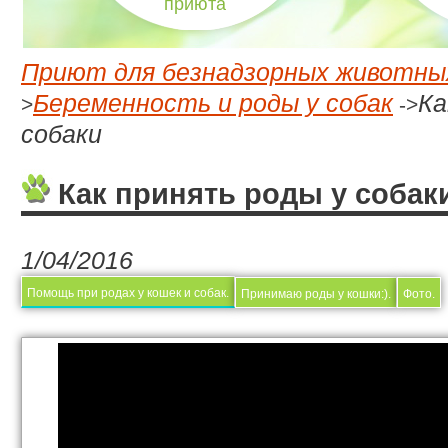
приюта
Приют для безнадзорных животны
Беременность и роды у собак
Ка
>
->
собаки
Как принять роды у собак
1/04/2016
Помощь при родах у кошек и собак.
Принимаю роды у кошки:).
Фото.