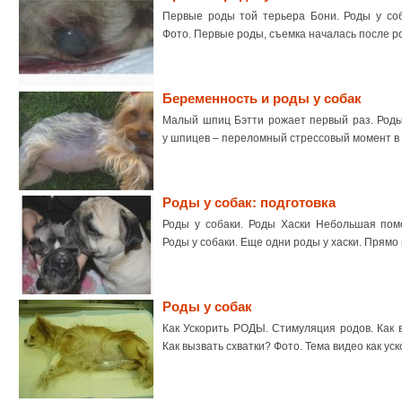
Первые роды той терьера Бони. Роды у соб
Фото. Первые роды, съемка началась после р
Беременность и роды у собак
Малый шпиц Бэтти рожает первый раз. Роды
у шпицев – переломный стрессовый момент в
Роды у собак: подготовка
Роды у собаки. Роды Хаски Небольшая помо
Роды у собаки. Еще одни роды у хаски. Прямо г
Роды у собак
Как Ускорить РОДЫ. Стимуляция родов. Как в
Как вызвать схватки? Фото. Тема видео как ус